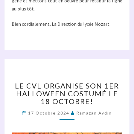
gêne et mettons tout en oeuvre pour rétablir la ligne
au plus tôt.
Bien cordialement, La Direction du lycée Mozart
LE
CVL
ORGANISE
LE CVL ORGANISE SON 1ER
SON
HALLOWEEN COSTUMÉ LE
1ER
18 OCTOBRE!
HALLOWEEN
COSTUMÉ
LE
17 Octobre 2024
Ramazan Aydin
18
OCTOBRE!