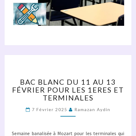
BAC
BLANC
DU
BAC BLANC DU 11 AU 13
11
FÉVRIER POUR LES 1ERES ET
AU
TERMINALES
13
FÉVRIER
POUR
7 Février 2025
Ramazan Aydin
LES
1ERES
ET
Semaine banalisée à Mozart pour les terminales qui