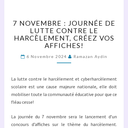
7
NOVEMBRE
:
7 NOVEMBRE : JOURNÉE DE
JOURNÉE
LUTTE CONTRE LE
DE
HARCÈLEMENT, CRÉEZ VOS
LUTTE
CONTRE
AFFICHES!
LE
HARCÈLEMENT,
6 Novembre 2024
Ramazan Aydin
CRÉEZ
VOS
AFFICHES!
La lutte contre le harcèlement et cyberharcèlement
scolaire est une cause majeure nationale, elle doit
mobiliser toute la communauté éducative pour que ce
fléau cesse!
La journée du 7 novembre sera le lancement d’un
concours d’affiches sur le thème du harcèlement.