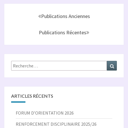
Navigation
au
Publications Anciennes
sein
des
Publications Récentes
articles
Rechercher :
Recher
ARTICLES RÉCENTS
FORUM D’ORIENTATION 2026
RENFORCEMENT DISCIPLINAIRE 2025/26