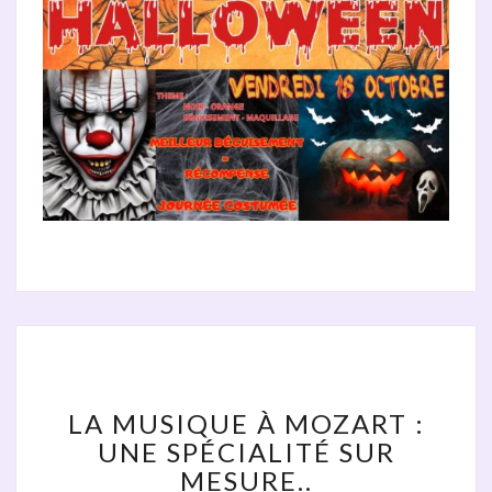
LA
MUSIQUE
À
LA MUSIQUE À MOZART :
MOZART
UNE SPÉCIALITÉ SUR
:
MESURE..
UNE