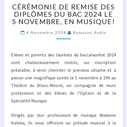
REMISE
CÉRÉMONIE DE REMISE DES
DES
DIPLÔMES DU BAC 2024 LE
DIPLÔMES
5 NOVEMBRE, EN MUSIQUE!
DU
BAC
2024
4 Novembre 2024
Ramazan Aydin
LE
5
NOVEMBRE,
Elèves et parents des lauréats du baccalauréat 2024
EN
sont chaleureusement invités, sur inscription
MUSIQUE!
préalable, à venir chercher le précieux sésame et à
passer une magnifique soirée le 5 novembre à 19h au
Théâtre du Blanc-Mesnil, en compagnie de leurs
professeurs et des élèves de l’Option et de la
Spécialité Musique.
Dirigés par leur professeure de musique Madame
Kaleka, ils nous offriront un prélude musical à la