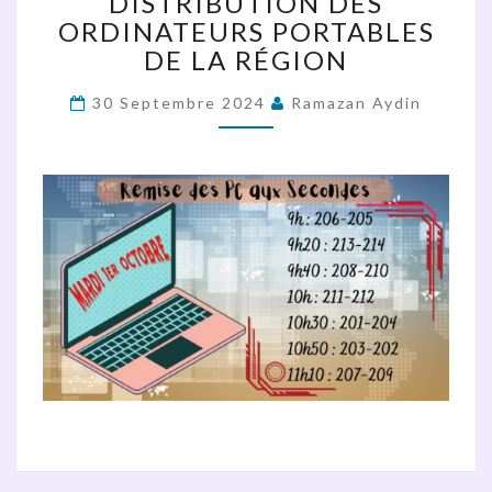
DISTRIBUTION DES
PORTABLES
ORDINATEURS PORTABLES
DE
DE LA RÉGION
LA
RÉGION
30 Septembre 2024
Ramazan Aydin