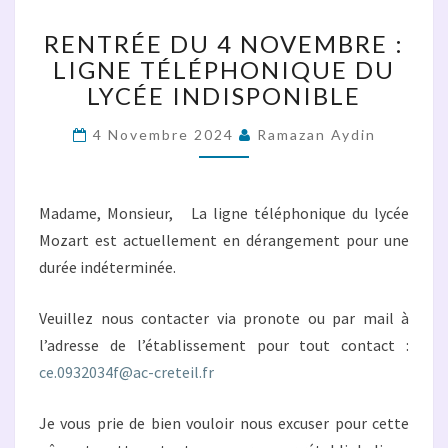
DU
4
RENTRÉE DU 4 NOVEMBRE :
NOVEMBRE
LIGNE TÉLÉPHONIQUE DU
:
LYCÉE INDISPONIBLE
LIGNE
TÉLÉPHONIQUE
DU
4 Novembre 2024
Ramazan Aydin
LYCÉE
INDISPONIBLE
Madame, Monsieur, La ligne téléphonique du lycée
Mozart est actuellement en dérangement pour une
durée indéterminée.
Veuillez nous contacter via pronote ou par mail à
l’adresse de l’établissement pour tout contact :
ce.0932034f@ac-creteil.fr
Je vous prie de bien vouloir nous excuser pour cette