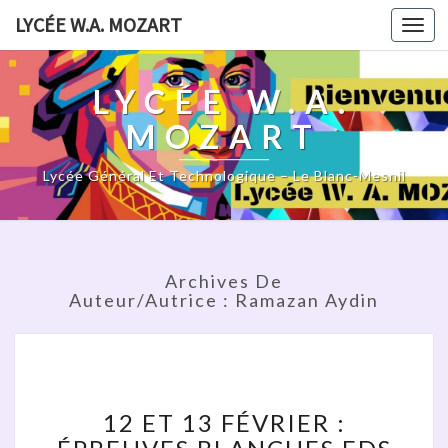
LYCÉE W.A. MOZART
Togg
navi
LYCÉE W.A.
MOZART
Lycée Général Et Technologique – Le Blanc-Mesnil
Archives De
Auteur/autrice :
Ramazan Aydin
12
ET
13
12 ET 13 FÉVRIER :
FÉVRIER