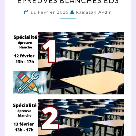
ÉPREUVES BLANCHES EDS
:
ÉPREUVES
11 Février 2025
Ramazan Aydin
BLANCHES
EDS