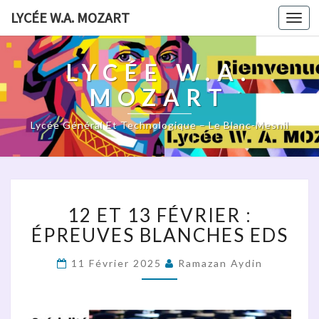
LYCÉE W.A. MOZART
Togg
navi
LYCÉE W.A.
MOZART
Lycée Général Et Technologique – Le Blanc-Mesnil
12
12 ET 13 FÉVRIER :
ET
13
ÉPREUVES BLANCHES EDS
FÉVRIER
:
11 Février 2025
Ramazan Aydin
ÉPREUVES
BLANCHES
EDS