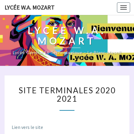
LYCÉE W.A. MOZART
Togg
navi
LYCÉE W.A.
MOZART
Lycée Général Et Technologique – Le Blanc-Mesnil
SITE
SITE TERMINALES 2020
TERMINALES
2020
2021
2021
Lien vers le site