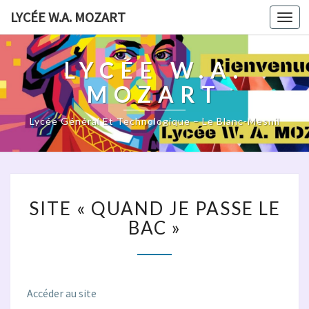
LYCÉE W.A. MOZART
Togg
navi
LYCÉE W.A.
MOZART
Lycée Général Et Technologique – Le Blanc-Mesnil
SITE
SITE « QUAND JE PASSE LE
« QUAND
JE
BAC »
PASSE
LE
BAC »
Accéder au site