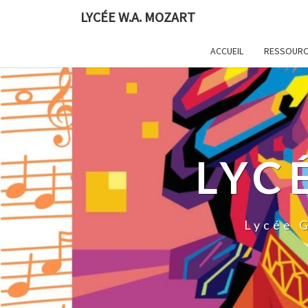
LYCÉE W.A. MOZART
ACCUEIL
RESSOURCE
LYC
Lycée G